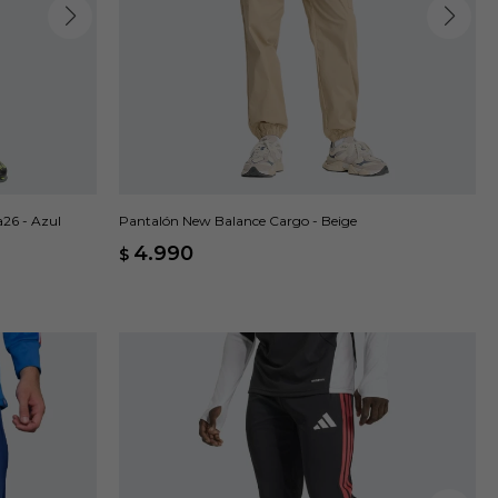
26 - Azul
Pantalón New Balance Cargo - Beige
4.990
$