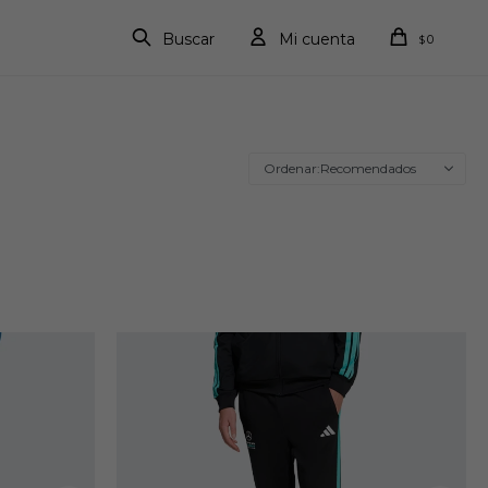
0
$
Recomendados