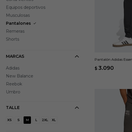
Equipos deportivos
Musculosas
Pantalones
Remeras
Shorts
MARCAS
Pantalón Adidas Essen
3.090
Adidas
$
New Balance
Reebok
Umbro
TALLE
XS
S
M
L
2XL
XL