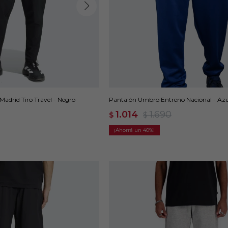
Madrid Tiro Travel - Negro
Pantalón Umbro Entreno Nacional - Azu
1.014
1.690
$
$
40