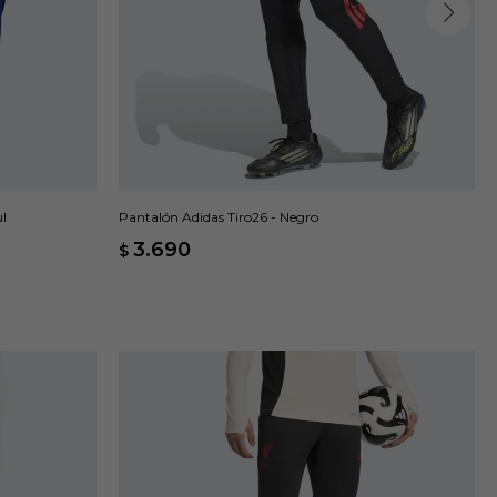
Pantalón Adidas Tiro26 - Negro
l
3.690
$