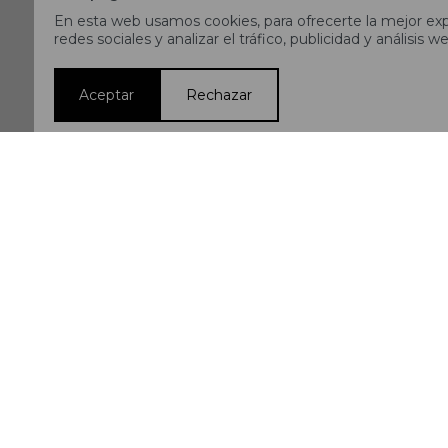
En esta web usamos cookies, para ofrecerte la mejor expe
redes sociales y analizar el tráfico, publicidad y análisis we
Aceptar
Rechazar
Pantalón New Balance
Azul
2.990
$