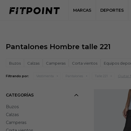
MARCAS
DEPORTES
Pantalones Hombre talle 221
Buzos
Calzas
Camperas
Corta vientos
Equipos depor
Quitar f
Filtrando por:
Vestimenta
Pantalones
Talle 221
CATEGORÍAS
Buzos
Calzas
Camperas
Corta vientos