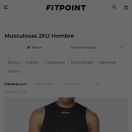

Musculosas 2XU Hombre
Recomendados
Buzos
Calzas
Camperas
Musculosas
Remeras
Shorts
Filtrando por:
Vestimenta
Musculosas
2XU
Quitar filtros