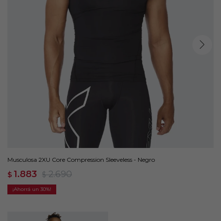
Musculosa 2XU Core Compression Sleeveless - Negro
1.883
2.690
$
$
30