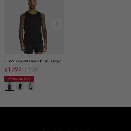
Musculosa 2XU Aero Tank - Negro
1.272
1.590
$
$
20