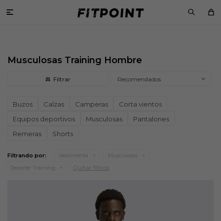

Musculosas Training Hombre
Recomendados
Buzos
Calzas
Camperas
Corta vientos
Equipos deportivos
Musculosas
Pantalones
Remeras
Shorts
Filtrando por:
Vestimenta
Musculosas
Quitar filtros
Deporte:
Training