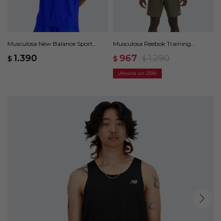
Musculosa New Balance Sport
Musculosa Reebok Training
Essentials - Azul
Sleeveless Tech - Verde
1.390
967
1.290
$
$
$
25