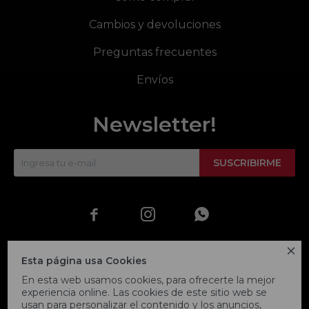
Cambios y devoluciones
Preguntas frecuentes
Envíos
Newsletter!
SUSCRIBIRME




Esta página usa Cookies
En esta web usamos cookies, para ofrecerte la mejor
experiencia online. Las cookies de este sitio web se
usan para personalizar el contenido y los anuncios,