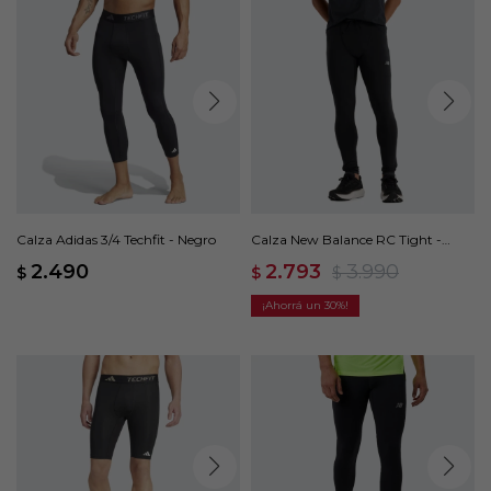
Calza Adidas 3/4 Techfit - Negro
Calza New Balance RC Tight -
Negro
2.490
2.793
3.990
$
$
$
30