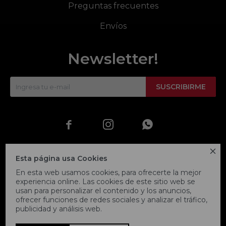
Preguntas frecuentes
Envíos
Newsletter!
SUSCRIBIRME




Esta página usa Cookies
En esta web usamos cookies, para ofrecerte la mejor
experiencia online. Las cookies de este sitio web se
usan para personalizar el contenido y los anuncios,
ofrecer funciones de redes sociales y analizar el tráfico,
publicidad y análisis web.