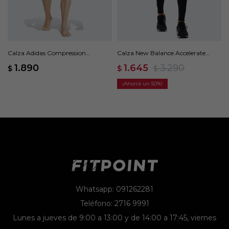
Calza Adidas Compression
Calza New Balance Accelerate
Training - Negro
Tight - Negro
1.890
1.645
3.290
$
$
$
50
Whatsapp: 091262281
Teléfono: 2716 9991
Lunes a jueves de 9:00 a 13:00 y de 14:00 a 17:45, viernes