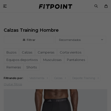

Calzas Training Hombre
Recomendados
Buzos
Calzas
Camperas
Corta vientos
Equipos deportivos
Musculosas
Pantalones
Remeras
Shorts
Filtrando por:
Vestimenta
Calzas
Deporte:
Training
Quitar filtros