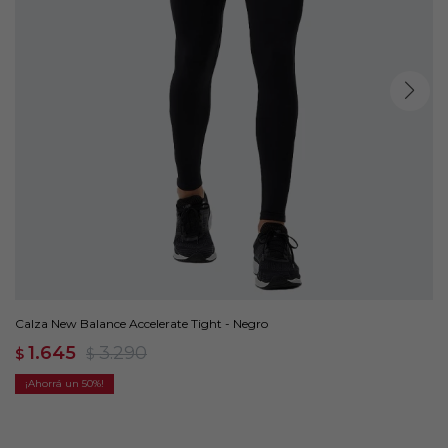
Calza New Balance Accelerate Tight - Negro
1.645
3.290
$
$
50