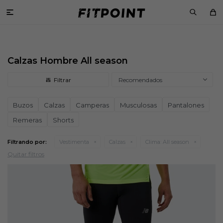

Calzas Hombre All season
Recomendados
Buzos
Calzas
Camperas
Musculosas
Pantalones
Remeras
Shorts
Filtrando por:
Vestimenta
Calzas
Clima:
All season
Quitar filtros