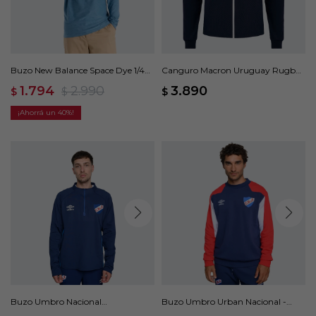
Buzo New Balance Space Dye 1/4
Canguro Macron Uruguay Rugby
Zip - Azul
2024/25 - Azul
1.794
2.990
3.890
$
$
$
40
Buzo Umbro Nacional
Buzo Umbro Urban Nacional -
Polytraining - Azul
Azul