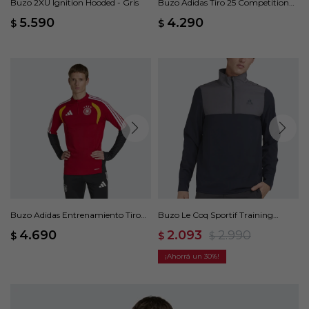
Buzo 2XU Ignition Hooded - Gris
Buzo Adidas Tiro 25 Competition
Manchester United - Violeta
5.590
4.290
$
$
Buzo Adidas Entrenamiento Tiro
Buzo Le Coq Sportif Training
Alemania 26 - Rojo
Lightweight - Gris
4.690
2.093
2.990
$
$
$
30