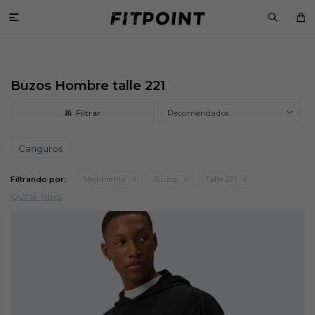

Buzos Hombre talle 221
Recomendados
Canguros
Filtrando por:
Vestimenta
Buzos
Talle 221
Quitar filtros