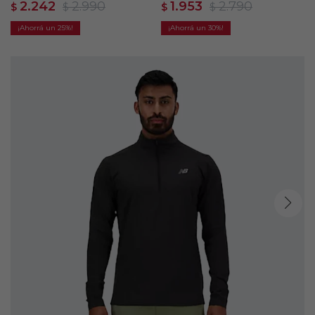
2.242
2.990
1.953
2.790
$
$
$
$
25
30