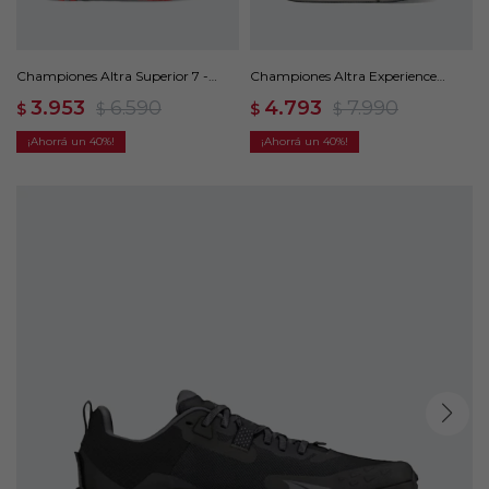
Championes Altra Superior 7 -
Championes Altra Experience
Gris2
Form - Blanco
3.953
6.590
4.793
7.990
$
$
$
$
40
40