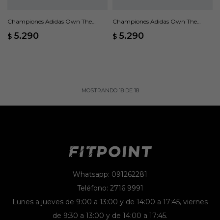
Championes Adidas Own The
Championes Adidas Own The
Game 3 - Negro
Game 3 - Blanco
5.290
5.290
$
$
MOSTRANDO
18
DE
18
Whatsapp: 091262281
Teléfono: 2716 9991
Lunes a jueves de 9:00 a 13:00 y de 14:00 a 17:45, viernes
de 9:30 a 13:00 y de 14:00 a 17:45.