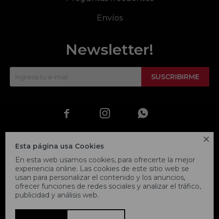
Envíos
Newsletter!
SUSCRIBIRME




Esta página usa Cookies
En esta web usamos cookies, para ofrecerte la mejor
experiencia online. Las cookies de este sitio web se
usan para personalizar el contenido y los anuncios,
ofrecer funciones de redes sociales y analizar el tráfico,
publicidad y análisis web.
© Copyright 2026 / Fitpoint