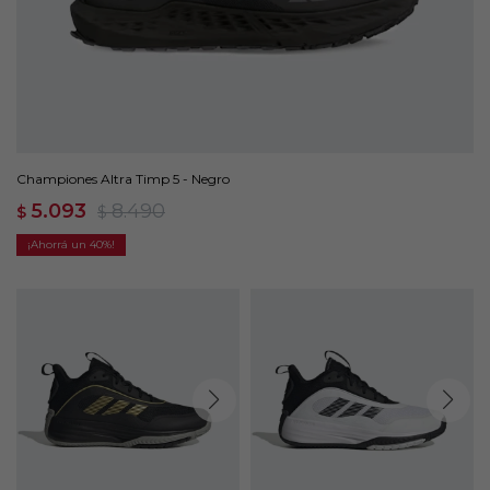
Championes Altra Timp 5 - Negro
5.093
8.490
$
$
40