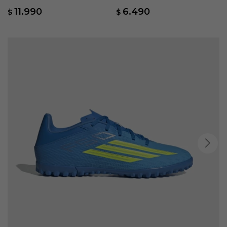
Pro 4 M - Azul
Naranja
11.990
6.490
$
$