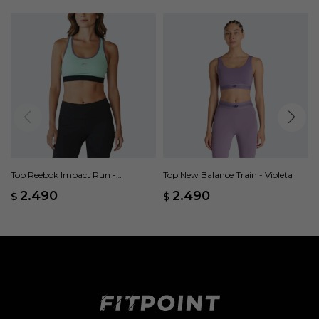
Top Reebok Impact Run -
Top New Balance Train - Violeta
Multicolor
2.490
2.490
$
$