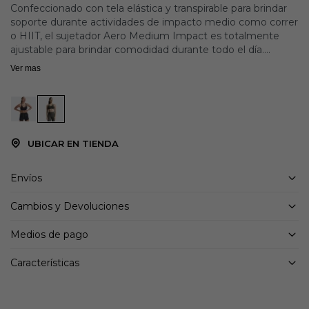
Confeccionado con tela elástica y transpirable para brindar
soporte durante actividades de impacto medio como correr
o HIIT, el sujetador Aero Medium Impact es totalmente
ajustable para brindar comodidad durante todo el día.
Sujetador de soporte de impacto medio
Ver mas
Copas moldeadas de apoyo.
Correas elásticas anchas ajustables.
Tejido perforado transpirable
Cierre de gancho y ojo en el centro de la espalda
Soporte de impacto medio: sujetador de soporte de
UBICAR EN TIENDA
impacto medio con copas moldeadas y cierre de gancho y
ojo ajustable.
Envíos
Comodidad total: banda inferior elástica suave con correas
elásticas anchas ajustables que permiten un rango
Cambios y Devoluciones
completo de movimiento con total comodidad.
Medios de pago
Características