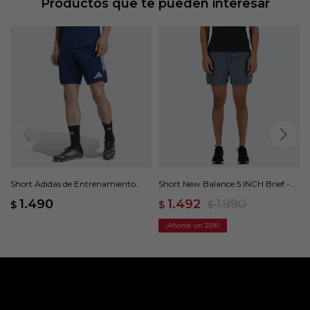
Productos que te pueden interesar
Short Adidas de Entrenamiento
Short New Balance 5 INCH Brief -
Tiro 26 League - Azul
Gris
1.490
1.492
1.990
$
$
$
25