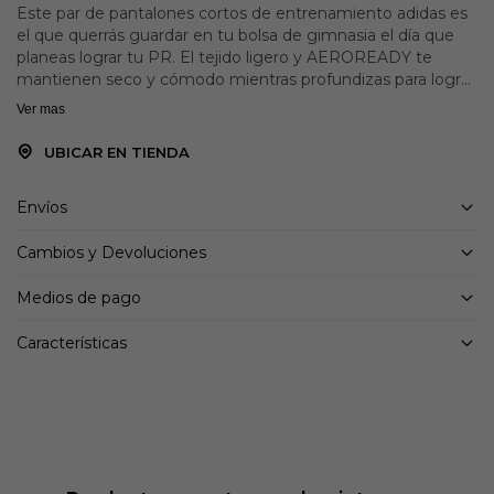
Este par de pantalones cortos de entrenamiento adidas es
el que querrás guardar en tu bolsa de gimnasia el día que
planeas lograr tu PR. El tejido ligero y AEROREADY te
mantienen seco y cómodo mientras profundizas para lograr
esa repetición extra de sentadillas. Están cortados para
Ver mas
permitir un movimiento sin restricciones, para que nada te
detenga.
UBICAR EN TIENDA
Ajuste regular
Cintura elástica con cordón interior
Envíos
Tejido liso 100% poliéster reciclado
AEROREADY
Cambios y Devoluciones
Bolsillos delanteros con cremallera
Medios de pago
Características