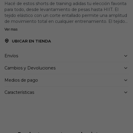
Hacé de estos shorts de training adidas tu elección favorita
para todo, desde levantamiento de pesas hasta HIIT. El
tejido elástico con un corte entallado permite una amplitud
de movimiento total en cualquier entrenamiento. El tejido
CLIMACOOL absorbe y dispersa el sudor para lograr un
Ver mas
rendimiento fresco, seco y sin distracciones.
UBICAR EN TIENDA
La tecnología CLIMACOOL te ayuda a manejar el sudor con
materiales que expulsan la humedad rápidamente. Sus
Envíos
fibras de secado rápido brindan sensación de frescura.
Cambios y Devoluciones
Medios de pago
Características