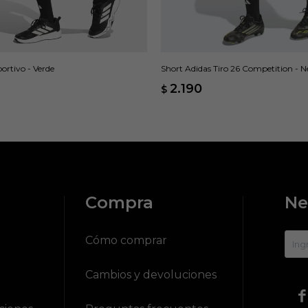
ortivo - Verde
Short Adidas Tiro 26 Competition - 
2.190
$
Compra
Ne
?
Cómo comprar
Cambios y devoluciones
