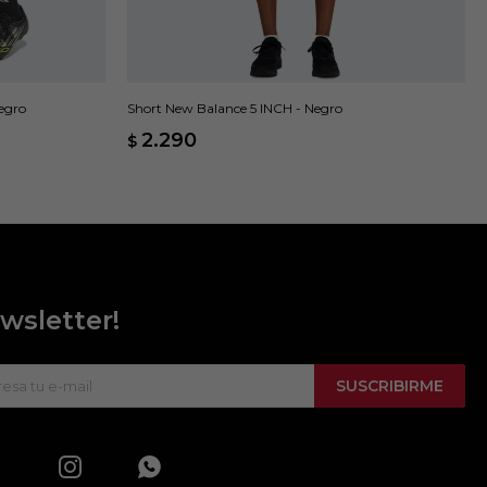
Negro
Short New Balance 5 INCH - Negro
2.290
$
wsletter!
SUSCRIBIRME

