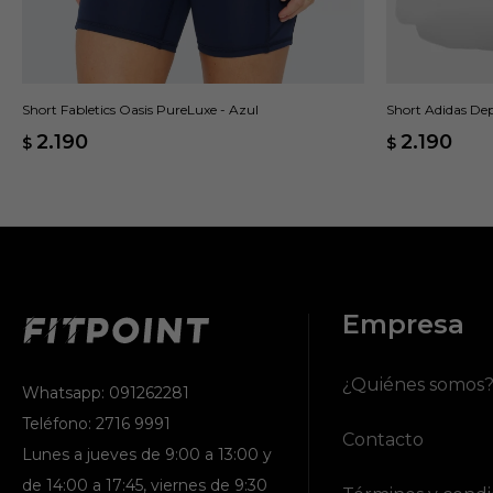
Short Fabletics Oasis PureLuxe - Azul
Short Adidas Dep
2.190
2.190
$
$
Empresa
¿Quiénes somos
Whatsapp: 091262281
Teléfono: 2716 9991
Contacto
Lunes a jueves de 9:00 a 13:00 y
de 14:00 a 17:45, viernes de 9:30