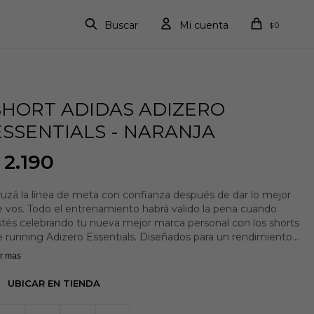
0
$
SHORT ADIDAS ADIZERO
ESSENTIALS - NARANJA
2.190
uzá la línea de meta con confianza después de dar lo mejor
 vos. Todo el entrenamiento habrá valido la pena cuando
stés celebrando tu nueva mejor marca personal con los shorts
 running Adizero Essentials. Diseñados para un rendimiento
n distracciones, estos shorts de ajuste ceñido te ayudarán a
r mas
perar tus límites en cualquier carrera.
perimentá toda la comodidad de un par de shorts livianos
UBICAR EN TIENDA
eados para elevar a todos los corredores. La tecnología adidas
EROREADY está diseñada para controlar el sudor y mantener