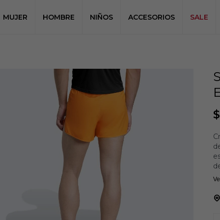
MUJER
HOMBRE
NIÑOS
ACCESORIOS
SALE
$
Cr
de
e
de
si
Ve
su
Ex
cr
A