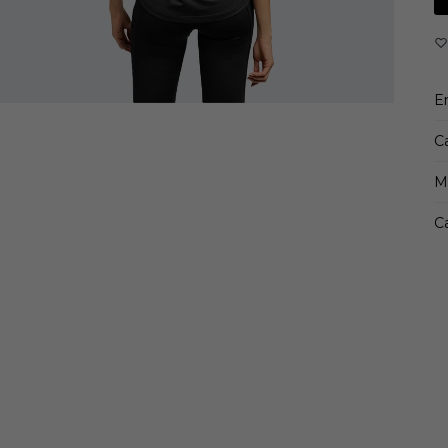
E
C
M
Ca