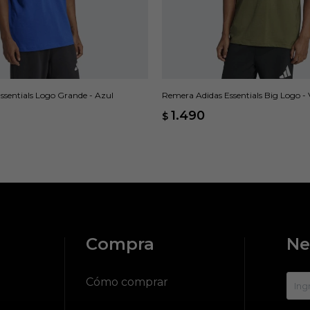
ssentials Logo Grande - Azul
Remera Adidas Essentials Big Logo - 
1.490
$
Compra
Ne
?
Cómo comprar