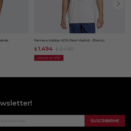
Verde
Remera Adidas ADN Real Madrid - Blanco
1.494
2.490
$
$
40
wsletter!
SUSCRIBIRME