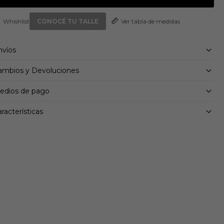
Ver tabla de medidas
CONOCÉ TU TALLE
nvíos
ambios y Devoluciones
edios de pago
racterísticas