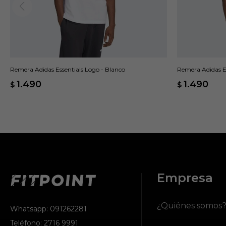
Remera Adidas Essentials Logo - Blanco
Remera Adidas E
1.490
1.490
$
$
Empresa
¿Quiénes somos
Whatsapp: 091262281
Teléfono: 2716 9991