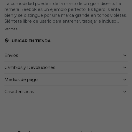
La comodidad puede ir de la mano de un gran diseño. La
remera Reebok es un ejemplo perfecto. Es ligero, sienta
bien y se distingue por una marca grande en tonos violetas.
Siéntete libre de usarlo para entrenar, trabajar e incluso
reuniones en la ciudad.
Ver mas
Detalles:
UBICAR EN TIENDA
corte recto
escote reforzado
Envíos
material ligero y agradable al tacto
colores brillantes
Cambios y Devoluciones
logotipo grande en el pecho
Medios de pago
Características