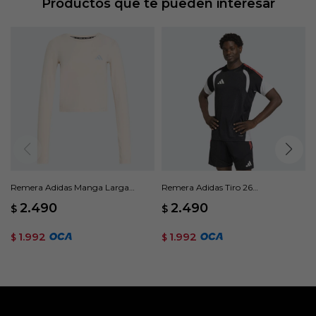
Productos que te pueden interesar
Remera Adidas Manga Larga
Remera Adidas Tiro 26
Adi365 Essentials - Beige
Competition - Negro
2.490
2.490
$
$
1.992
1.992
$
$