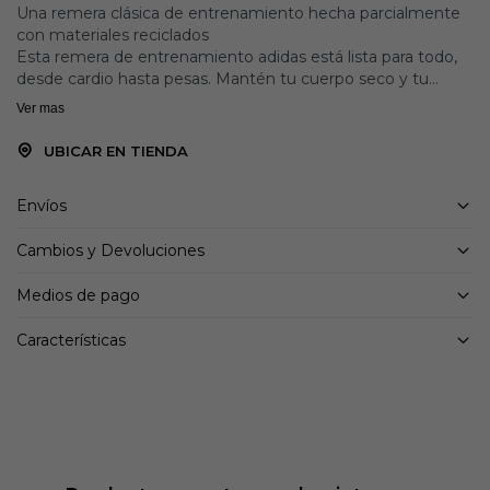
Una remera clásica de entrenamiento hecha parcialmente
con materiales reciclados
Esta remera de entrenamiento adidas está lista para todo,
desde cardio hasta pesas. Mantén tu cuerpo seco y tu
mente concentrada sin importar la intensidad del
Ver mas
entrenamiento gracias a la tecnología AEROREADY que
absorbe la humedad. El ajuste ceñido te permite moverte
UBICAR EN TIENDA
con confianza en cada movimiento.
Este producto está hecho con un mínimo de 70% de
Envíos
materiales reciclados Utilizando materiales reciclados
disminuimos los residuos, nuestra dependencia de los
Cambios y Devoluciones
recursos finitos y la huella que generan los productos que
fabricamos.
Medios de pago
Detalles:
Características
Ajuste ceñido
Cuello redondo
Material Principal: 81% Poliéster / 14% Lyocell / 5% Elastano
AEROREADY
Cortes en los dobladillos laterales
Dobladillo trasero un poco más largo
Tejido con tecnología de absorción