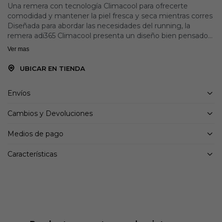
Una remera con tecnología Climacool para ofrecerte
comodidad y mantener la piel fresca y seca mientras corres
Diseñada para abordar las necesidades del running, la
remera adi365 Climacool presenta un diseño bien pensado
con un perfil estilizado y contemporáneo que combina el
Ver mas
estilo moderno con la funcionalidad técnica.
La remera adi365 Climacool presenta un corte clásico y
UBICAR EN TIENDA
cuello redondo que crea una silueta relajada. Por su parte, la
tecnología Climacool de adidas favorece la absorción y
Envíos
disipación más rápidas del sudor para contribuir a una
sensación de frescura.
Cambios y Devoluciones
Está confeccionada en tejido de punto cómodo y, como
toque final, incorpora el logotipo de adidas de las 3 bandas y
Medios de pago
el logotipo reflectante de Performance, creando un look
que destaca con claridad aunque estés en movimiento.
Características
Detalles:
Corte clásico
Cuello redondo
Material Principal: 100% Poliéster(100% Reciclado)
Tecnología CLIMACOOL
Detalles reflectantes