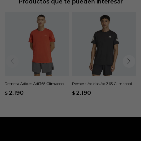
Productos que te pueden interesar
PWX 70D - 72% NYLON, 28% LYCRA
Remera Adidas Adi365 Climacool -
Remera Adidas Adi365 Climacool -
Naranja
Negro
2.190
2.190
$
$