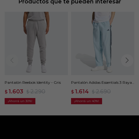
Productos que te pueden interesar
Pantalón Reebok Identity - Gris
Pantalón Adidas Essentials 3 Rayas
- Azul
1.603
2.290
1.614
2.690
$
$
$
$
30
40