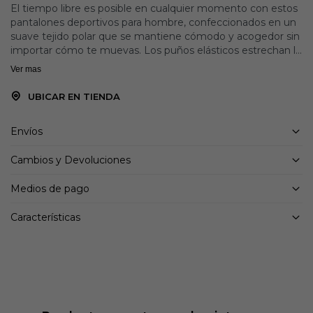
El tiempo libre es posible en cualquier momento con estos
pantalones deportivos para hombre, confeccionados en un
suave tejido polar que se mantiene cómodo y acogedor sin
importar cómo te muevas. Los puños elásticos estrechan la
silueta y te permiten lucir el calzado del día. La cinturilla
Ver mas
flexible está diseñada para brindar comodidad con un
cordón para un ajuste que se mantiene en su lugar. Un
UBICAR EN TIENDA
logotipo sutil remata con un toque de actitud Reebok.
Envíos
Detalles:
70% vellón de algodón / 30% poliéster reciclado
Cambios y Devoluciones
Nuestro ajuste más versátil, con la cantidad justa de espacio
en la cadera, cae directamente a través de la pierna.
Medios de pago
Cintura elástica con cordón.
Puños elásticos
Características
Pequeño logotipo bordado