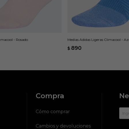
imacool - Rosado
Medias Adidas Ligeras Climacool - Az
890
$
Compra
Ne
?
Cómo comprar
Cambios y devoluciones