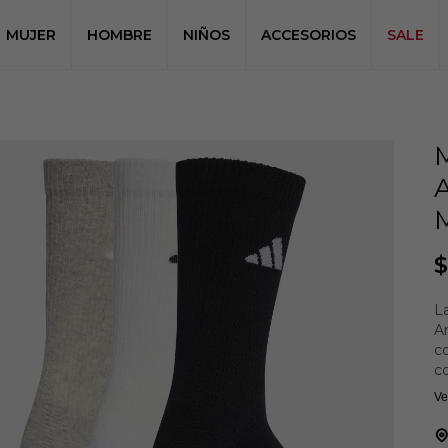
MUJER
HOMBRE
NIÑOS
ACCESORIOS
SALE
$
L
Am
c
c
un
Ve
C
en