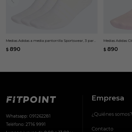
Medias Adidas a media pantorrilla Sportswear, 3 pares
Medias Adidas Cl
- Blanco
890
890
$
$
Empresa
¿Quiénes somos
Whatsapp: 091262281
Teléfono: 2716 9991
Contacto