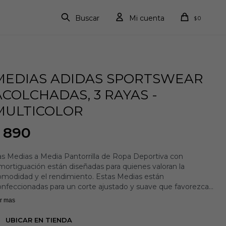
0
$
MEDIAS ADIDAS SPORTSWEAR
ACOLCHADAS, 3 RAYAS -
MULTICOLOR
890
as Medias a Media Pantorrilla de Ropa Deportiva con
ortiguación están diseñadas para quienes valoran la
omodidad y el rendimiento. Estas Medias están
onfeccionadas para un corte ajustado y suave que favorezca
 estilo de vida activo.
r mas
on una plantilla acolchada, estas Medias te acompañan tanto
 el gimnasio como en tu día a día. El refuerzo en el arco
UBICAR EN TIENDA