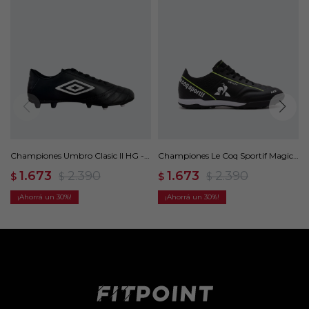
Championes Umbro Clasic II HG -
Championes Le Coq Sportif Magic
Negro
Match 78-104 - Negro
1.673
2.390
1.673
2.390
$
$
$
$
30
30