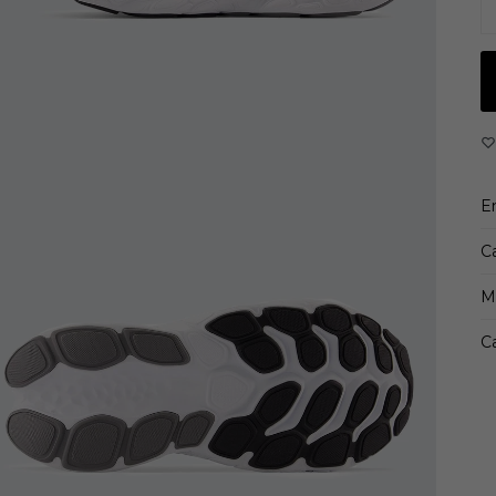
c
L
me
pr
E
C
M
Ca