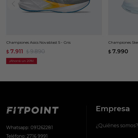
Championes Asics Novablast 5 - Gris
Championes Skec
7.911
9.890
7.990
$
$
$
20
Empresa
¿Quiénes somos
Whatsapp: 091262281
Teléfono: 2716 9991