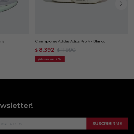
ris
Championes Adidas Adios Pro 4 - Blanco
8.392
11.990
$
$
30
wsletter!
SUSCRIBIRME