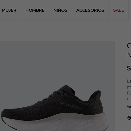
MUJER
HOMBRE
NIÑOS
ACCESORIOS
SALE
$
L
m
fa
es
Ve
La
de
co
fu