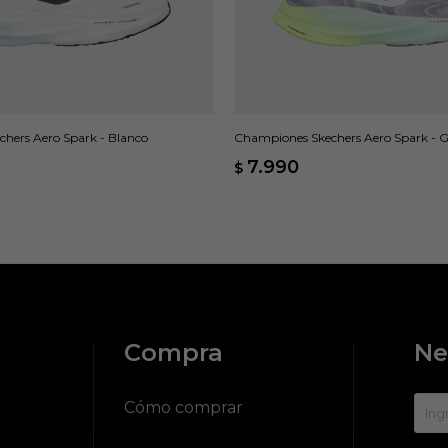
hers Aero Spark - Blanco
Championes Skechers Aero Spark - G
7.990
$
Compra
Ne
?
Cómo comprar