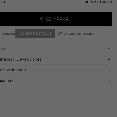
10
GUÍA DE TALLES
arbono.
a plataforma más ancha abarca más zonas del pie para
jorar la amortiguación, y proporcionar confort, refuerzo y
otección.
COMPRAR
Ver tabla de medidas
CONOCÉ TU TALLE
nvíos
ambios y Devoluciones
edios de pago
racterísticas