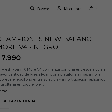
0
$
CHAMPIONES NEW BALANCE
MORE V4 - NEGRO
7.990
a Fresh Foam X More V4 comienza con una entresuela con la
ayor cantidad de Fresh Foam, una plataforma más amplia
vorece el equilibrio entre sujeción y amortiguación, aplicando
ta última en todo el pie.
r mas
 entresuela Fresh Foam X, fabricada con un 3 % de material
 origen biológico, ofrece la máxima amortiguación para un
UBICAR EN TIENDA
nfort sin igual. El material de origen biológico procede de
entes renovables para contribuir a reducir nuestra huella de