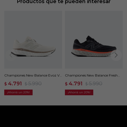
Productos que te pueden interesar
Championes New Balance Evoz V4
Championes New Balance Fresh
- Blanco
Foam X EVOZ V4 - Negro
4.791
5.990
4.791
5.990
$
$
$
$
20
20