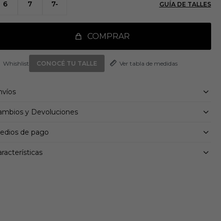
6
7
7-
GUÍA DE TALLES
e te proporciona una tracción excelente y transiciones
rfectas.
talles:
COMPRAR
uste regular
erre de encaje
Ver tabla de medidas
rte superior textil
CONOCÉ TU TALLE
rro textil
istema de torsión
nvíos
pulso ligero
uela de caucho Continental™
ambios y Devoluciones
edios de pago
racterísticas