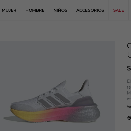
MUJER
HOMBRE
NIÑOS
ACCESORIOS
SALE
$
El
re
M
im
U
Ve
pa
qu
U
q