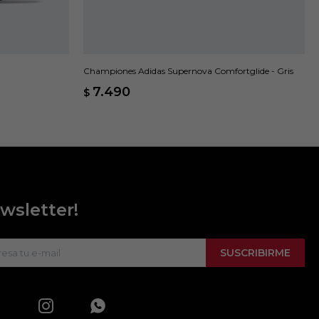
Championes Adidas Supernova Comfortglide - Gris
7.490
$
wsletter!
SUSCRIBIRME

