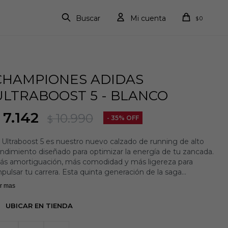
0
$
CHAMPIONES ADIDAS
ULTRABOOST 5 - BLANCO
7.142
10.990
$
35
 Ultraboost 5 es nuestro nuevo calzado de running de alto
ndimiento diseñado para optimizar la energía de tu zancada.
ás amortiguación, más comodidad y más ligereza para
pulsar tu carrera. Esta quinta generación de la saga
ltraboost presenta un REFUERZO DEL TALÓN MOLDEADO
r mas
ra brindarte una sujeción estratégica y el sistema TORSION
e te aporta mayor estabilidad del talón a la puntera. El
UBICAR EN TIENDA
ltraboost 5 presenta una parte superior de tejido PRIMEKNIT
ue te ofrece un ajuste a medida y una suela CONTINENTAL™