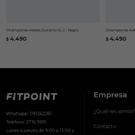
Championes Adidas Duramo SL 2 - Negro
Championes Adid
4.490
4.490
$
$
Empresa
¿Quiénes somos
Whatsapp: 091262281
Teléfono: 2716 9991
Contacto
Lunes a jueves de 9:00 a 13:00 y