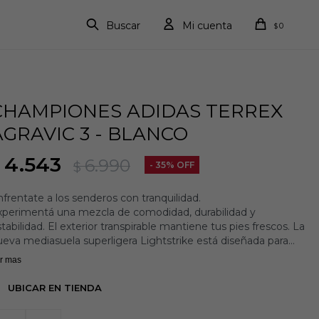
0
$
CHAMPIONES ADIDAS TERREX
AGRAVIC 3 - BLANCO
4.543
6.990
$
35
frentate a los senderos con tranquilidad.
xperimentá una mezcla de comodidad, durabilidad y
tabilidad. El exterior transpirable mantiene tus pies frescos. La
eva mediasuela superligera Lightstrike está diseñada para
rindarte comodidad y dinamismo a lo largo del camino,
r mas
ortiguando el impacto de cada paso en tu recorrido. Con las
ravic 3 podés correr cada sendero con confianza gracias a la
UBICAR EN TIENDA
uela de caucho Continental™ Rubber con perfil dentado de
mm, que proporciona agarre confiable en condiciones secas y