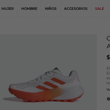
MUJER
HOMBRE
NIÑOS
ACCESORIOS
SALE
$
En
E
es
nu
b
Ve
am
Ag
s
4