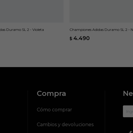
as Duramo SL 2 - Violeta
Championes Adidas Duramo SL 2 - 
4.490
$
Compra
Ne
?
Cómo comprar
Cambios y devoluciones