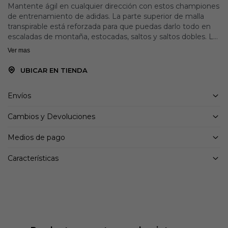
Mantente ágil en cualquier dirección con estos championes
de entrenamiento de adidas. La parte superior de malla
transpirable está reforzada para que puedas darlo todo en
escaladas de montaña, estocadas, saltos y saltos dobles. La
amortiguación Lightstrike en la entresuela es superligera y
Ver mas
reactiva para movimientos rápidos. Un sistema de cordones
ajustable te permite personalizar la sujeción. Este producto
UBICAR EN TIENDA
cuenta con al menos un 20 % de materiales reciclados. Al
reutilizar materiales que ya se han creado, ayudamos a
Envíos
reducir los residuos y nuestra dependencia de recursos
finitos y reducimos la huella de los productos que
Cambios y Devoluciones
fabricamos.
Medios de pago
Detalles:
Ajuste regular
Características
Cierre de encaje
Parte superior de malla textil
Forro textil
Sistema de torsión
Amortiguación Lightstrike
Suela de caucho Continental™
Contiene al menos un 20% de contenido reciclado.