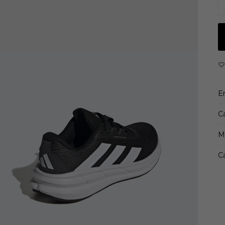
Fo
M
S
Pe
C
C
E
C
M
Ca