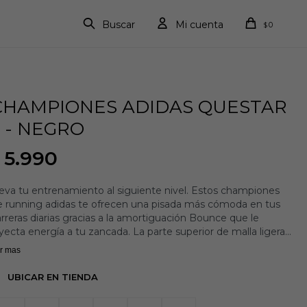
0
$
CHAMPIONES ADIDAS QUESTAR
3 - NEGRO
5.990
eva tu entrenamiento al siguiente nivel. Estos championes
e running adidas te ofrecen una pisada más cómoda en tus
rreras diarias gracias a la amortiguación Bounce que le
yecta energía a tu zancada. La parte superior de malla ligera y
anspirable te brinda una gran ventilación sin sacrificar sujeción
r mas
 estabilidad.
orma clásica
UBICAR EN TIENDA
istema de amarre de pasadores
rte superior de malla