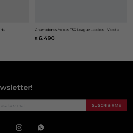
ris
Championes Adidas F50 League Laceless - Violeta
6.490
$
wsletter!
SUSCRIBIRME

