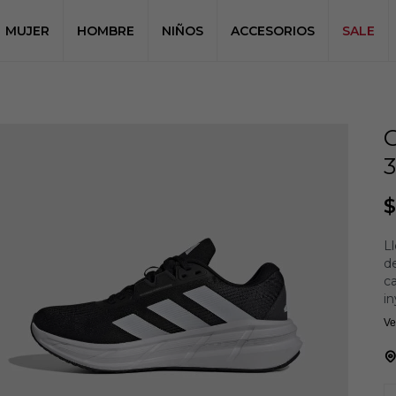
MUJER
HOMBRE
NIÑOS
ACCESORIOS
SALE
$
Ll
d
ca
in
tr
Ve
ni
H
S
Pa