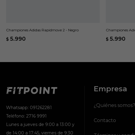
Championes Adidas Rapidmove 2 - Negro
Championes Adi
5.990
5.990
$
$
Empresa
¿Quiénes somos
Whatsapp: 091262281
Teléfono: 2716 9991
Contacto
Lunes a jueves de 9:00 a 13:00 y
de 14:00 a 17:45, viernes de 9:30