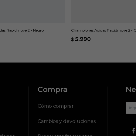
das Rapidmove 2 - Negro
Championes Adidas Rapidmove 2 - G
5.990
$
Compra
Ne
?
Cómo comprar
Cambios y devoluciones
