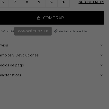
6
7
8
9
6-
8-
GUÍA DE TALLES
rro interno textil
ediasuela Bounce 2.0
uela de caucho
so: 256 g (Talla PE 38,5)
COMPRAR
aída mediasuela: 6 mm (talón 28 mm / antepié 22 mm)
ontienen al menos un 20 % de material reciclado
Ver tabla de medidas
CONOCÉ TU TALLE
nvíos
ambios y Devoluciones
edios de pago
racterísticas