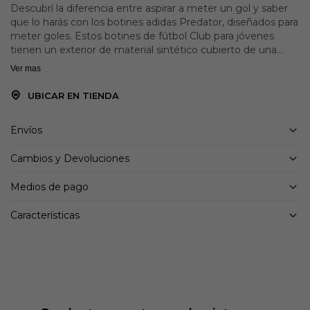
Descubrí la diferencia entre aspirar a meter un gol y saber
que lo harás con los botines adidas Predator, diseñados para
meter goles. Estos botines de fútbol Club para jóvenes
tienen un exterior de material sintético cubierto de una
textura Strikeprint anti-deslizante para un mejor control de
Ver mas
la pelota. Su versátil suela está diseñada para colocarte en
las mejores posiciones de tiro sobre césped natural seco,
UBICAR EN TIENDA
césped artificial y canchas de tierra.
Envíos
Detalles:
Corte clásico
Cambios y Devoluciones
Sistema de atado de cordones
Exterior sintético con textura Strikeprint
Medios de pago
Forro interno de tela
Suela para multiterreno/firme
Características