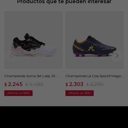
Productos que te pueden interesar
Championes Joma Set Lady 25 -
Championes Le Coq Sportif Magic
Multicolor
Match 78-104 - Azul
2.245
4.490
2.303
3.290
$
$
$
$
50
30