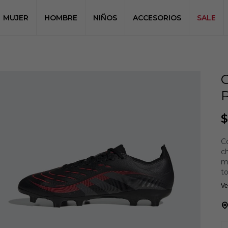
MUJER
HOMBRE
NIÑOS
ACCESORIOS
SALE
$
C
c
ma
to
a 
Ve
te
su
De