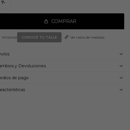
7-
orma clásica
ierre de cordones
terior Hybridfeel con inserciones Strikescale
ela Controlplate para terreno firme/multiterreno
COMPRAR
Ver tabla de medidas
CONOCÉ TU TALLE
nvíos
ambios y Devoluciones
edios de pago
racterísticas