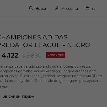
0
$
CHAMPIONES ADIDAS
PREDATOR LEAGUE - NEGRO
4.122
5.890
$
30
omienza cada partido sabiendo que anotarás con estos
hampiones de fútbol adidas Predator League creados para
rcar goles. El exterior Hybridfeel incorpora una textura 3D en
da la prenda y aletas Strikescale de gran agarre para ayudarte
manipular el balón durante los ataques. La suela Controlplate
r mas
 garantiza una excelente tracción en una gran variedad de
perficies.
UBICAR EN TIENDA
talles: