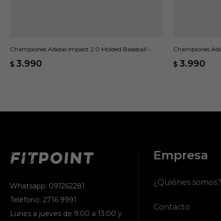
Championes Adidas Impact 2.0 Molded Baseball -
Championes Adid
Blanco
3.990
3.990
$
$
Empresa
¿Quiénes somos
Whatsapp: 091262281
Teléfono: 2716 9991
Contacto
Lunes a jueves de 9:00 a 13:00 y