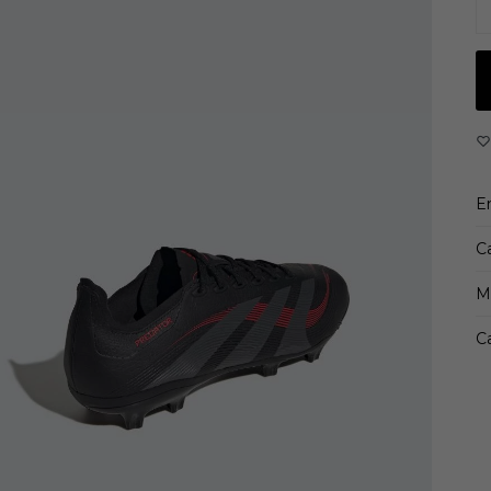
H
C
Ex
Su
E
C
M
Ca