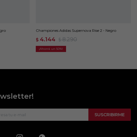
egro
Championes Adidas Supernova Rise 2 - Negro
4.144
8.290
$
$
50
wsletter!
SUSCRIBIRME