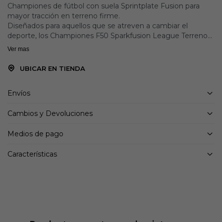
Championes de fútbol con suela Sprintplate Fusion para
mayor tracción en terreno firme.
Diseñados para aquellos que se atreven a cambiar el
deporte, los Championes F50 Sparkfusion League Terreno
Firme/Pasto Sintético de corte medio ofrecen una
Ver mas
combinación de comodidad y rendimiento.
El cuello tejido de corte medio se amolda al pie,
UBICAR EN TIENDA
proporcionando un corte ajustado que se siente como una
segunda piel. La tecnología Fusionlast optimiza el empeine,
Envíos
el talón y la puntera para mayor comodidad.
La suela Sprintplate Fusion aporta una gran tracción y
Cambios y Devoluciones
soporte, lo que permite giros rápidos y potentes impulsos
tanto en canchas de pasto natural como artificial.
Medios de pago
Detalles:
Características
Ajuste clásico
Cordones
Exterior de tela y material sintético
Plantilla de tela
Suela sintética
Sprintplate Fusion