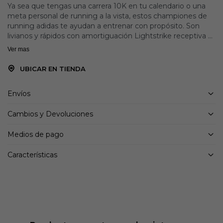
Ya sea que tengas una carrera 10K en tu calendario o una
meta personal de running a la vista, estos championes de
running adidas te ayudan a entrenar con propósito. Son
livianos y rápidos con amortiguación Lightstrike receptiva y
una suela de TPU que ofrece tracción en el camino o la
Ver mas
pista. El exterior de malla técnica es transpirable y brinda
soporte para que puedas acelerar tu ritmo con comodidad.
UBICAR EN TIENDA
Este producto contiene al menos un 20 % de material
reciclado. Utilizando materiales reciclados disminuimos los
Envíos
residuos, nuestra dependencia de los recursos finitos y la
huella que generan los productos que fabricamos.
Cambios y Devoluciones
Detalles:
Medios de pago
Ajuste clásico
Cierre de cordones
Características
Exterior textil y sintético
Forro interno en material sintético y textil
Amortiguación Lightstrike
Suela de caucho y TPU para todo tipo de superficies
Caída mediasuela: 6,5 mm (talón 34,9 mm / antepié 28,4
mm)
Contiene al menos un 20 % de material reciclado