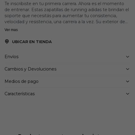
Te inscribiste en tu primera carrera. Ahora es el momento
de entrenar. Estas zapatillas de running adidas te brindan el
soporte que necesitás para aumentar tu consistencia,
velocidad y resistencia, una carrera a la vez. Su exterior de
malla transpirable y la mediasuela LIGHTMOTION del talón
Ver mas
a la punta de los dedos te proporcionan ligereza y
estabilidad para que puedas moverte con fluidez. Una suela
UBICAR EN TIENDA
Adiwear resistente al desgaste se adhiere al pavimento o a
la pista.
Envíos
Detalles:
Cambios y Devoluciones
Ajuste clásico
Cierre de cordones
Medios de pago
Exterior sintético y de malla textil
Forro textil y sintético
Características
Amortiguación LIGHTMOTION
Suela Adiwear
Caída mediasuela: 9 mm (talón 33 mm / antepié 24 mm)