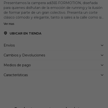
Presentamos la campera adi365 FORMOTION, diseñada
para quienes disfrutan de la emoción de running y la ilusión
de formar parte de un gran colectivo. Presenta un corte
clásico cómodo y elegante, tanto si sales a la calle como si
disfrutas de un plan informal.
Ver mas
Luce un logotipo de Performance reflectante y las míticas
3 bandas inclinadas que estampan el sello clásico de adidas.
UBICAR EN TIENDA
Sus inserciones de malla maximizan la ventilación y ayudan
a mantener la piel fresca y seca. El dobladillo con cordón
Envíos
elástico facilita un ajuste personalizado.
Incluye prácticos detalles como un bolsillo con cremallera a
Cambios y Devoluciones
la izquierda del pecho y dos bolsillos frontales con
cremallera, además de un bolsillo interior para el teléfono.
Medios de pago
Detalles:
Características
Corte clásico
Cierre de cremallera
Material Principal: 94% Poliéster(100% Reciclado)
Bolsillos con cremallera
Inserciones de malla
Bolsillo interior para el teléfono
Dobladillo con cordón elástico