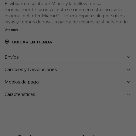
El vibrante espíritu de Miami y la belleza de su
mundialmente famosa costa se unen en esta camiseta
especial del Inter Miami CF. Interrumpida solo por sutiles
rayas y toques de rosa, la paleta de colores azul océano de
esta tercera camiseta aporta una elegancia relajante. El
Ver mas
escudo del club, el trébol de adidas y el nombre y número
de Lionel Messi le aportan un toque extra de atractivo. El
UBICAR EN TIENDA
tejido AEROREADY con control de humedad también le da
una sensación muy especial.
Envíos
Detalles:
Cambios y Devoluciones
Corte ajustado
Cuello redondo
Medios de pago
100% poliéster (reciclado)
Escudo cosido del Inter Miami CF
Características