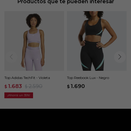
Productos que te pueden interesar
Top Adidas TechFit - Violeta
Top Reebook Lux - Negro
1.683
2.590
1.690
$
$
$
35