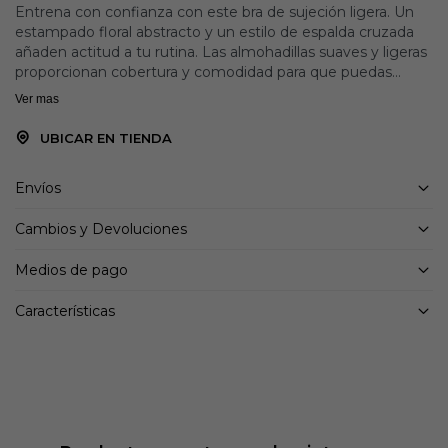
Entrena con confianza con este bra de sujeción ligera. Un
estampado floral abstracto y un estilo de espalda cruzada
añaden actitud a tu rutina. Las almohadillas suaves y ligeras
proporcionan cobertura y comodidad para que puedas
concentrarte en tu forma. adidas AEROREADY te mantiene
Ver mas
seca sin importar lo duro que entrenes. Ya sea que estés
practicando yoga o haciendo senderismo, este sujetador
UBICAR EN TIENDA
versátil se mueve contigo. Este producto está fabricado
con al menos un 70 % de materiales reciclados. Al reutilizar
Envíos
materiales que ya se han creado, ayudamos a reducir los
desechos y nuestra dependencia de recursos finitos y
Cambios y Devoluciones
reducimos la huella de los productos que fabricamos.
Medios de pago
Detalles:
Ajuste ceñido
Características
Frente plano
89% poliéster (reciclado), 11% elastano
Sensación suave y fresca.
Acolchado extraíble
Ventilación de malla
Banda elástica inferior