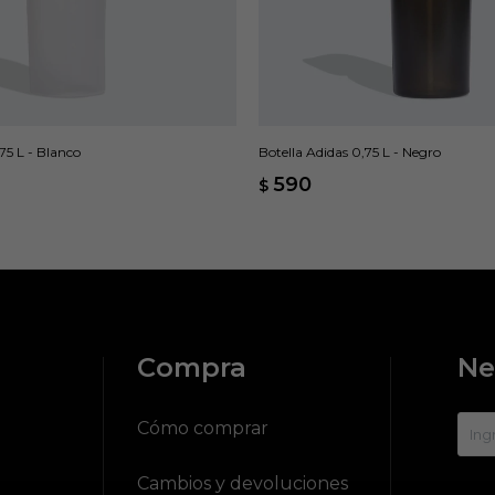
75 L - Blanco
Botella Adidas 0,75 L - Negro
590
$
Compra
Ne
?
Cómo comprar
Cambios y devoluciones