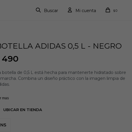
0
$
BOTELLA ADIDAS 0,5 L - NEGRO
490
 botella de 0,5 L está hecha para mantenerte hidratado sobre
a marcha. Combina un diseño práctico con la imagen limpia de
idas.
gera y resistente al desgaste, la estructura de PE moldeado
r mas
r inyección le confiere resistencia y le permite soportar el
o diario.
UBICAR EN TIENDA
 cierre de rosca seguro simplifica las cosas, y el logotipo de
NS
idas en la parte delantera le da un acabado deportivo.
vable y hecha para que dure, esta botella estará a mano