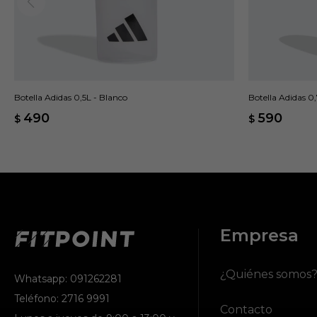
Botella Adidas 0,5L - Blanco
Botella Adidas 0,
490
590
$
$
Empresa
¿Quiénes somos
Whatsapp: 091262281
Teléfono: 2716 9991
Contacto