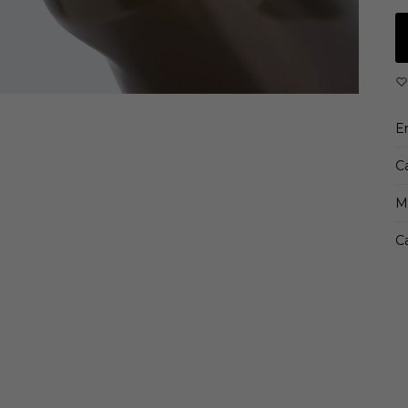
si
De
Ca
1
L
E
C
M
Ca