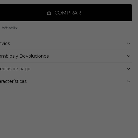
empre que la necesites.
COMPRAR
talles:
pacidad: 0,5 L
00 % PE
avable
nvíos
ambios y Devoluciones
edios de pago
racterísticas