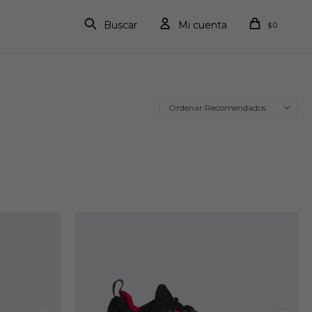
0
$
Recomendados