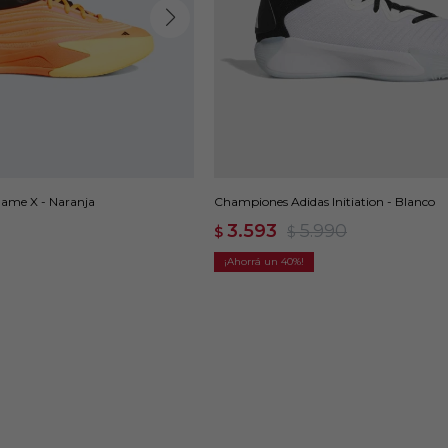
ame X - Naranja
Championes Adidas Initiation - Blanco
3.593
5.990
$
$
40