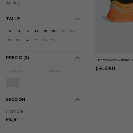
Adidas
TALLE
6
8
9
13
10
10-
11
11-
12
12-
6-
7-
8-
9-
PRECIO
($)
Championes Adidas D
6.490
$
OK
SECCIÓN
Hombre
Mujer