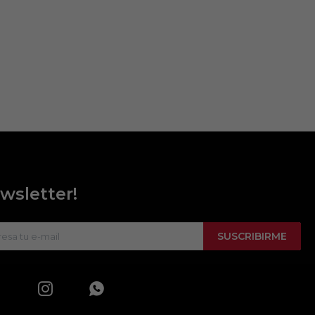
wsletter!
SUSCRIBIRME

