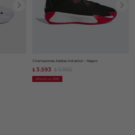
Championes Adidas Initiation - Negro
3.593
5.990
$
$
40