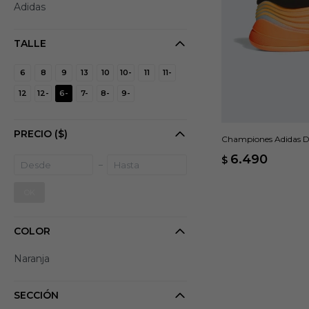
Adidas
TALLE
6
8
9
13
10
10-
11
11-
12
12-
6-
7-
8-
9-
PRECIO
($)
Championes Adidas D
6.490
$
OK
COLOR
Naranja
SECCIÓN