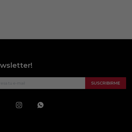
wsletter!
SUSCRIBIRME

