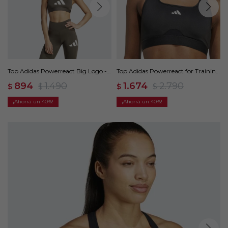
Top Adidas Powerreact Big Logo -
Top Adidas Powerreact for Training
Verde
- Negro
894
1.490
1.674
2.790
$
$
$
$
40
40