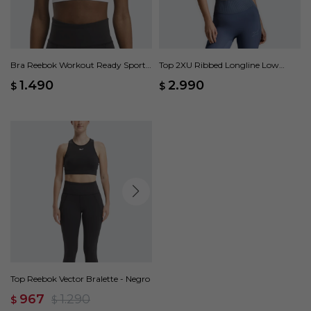
Bra Reebok Workout Ready Sports
Top 2XU Ribbed Longline Low
- Blanco
Impact - Azul
1.490
2.990
$
$
Top Reebok Vector Bralette - Negro
967
1.290
$
$