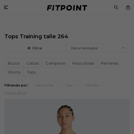

Tops Training talle 264
Recomendados
Buzos
Calzas
Camperas
Musculosas
Remeras
Shorts
Tops
Filtrando por:
Vestimenta
Tops
Talle 264
Quitar filtros