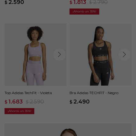
2.590
1.813
2.790
$
$
$
35
Top Adidas TechFit - Violeta
Bra Adidas TECHFIT - Negro
1.683
2.590
2.490
$
$
$
35