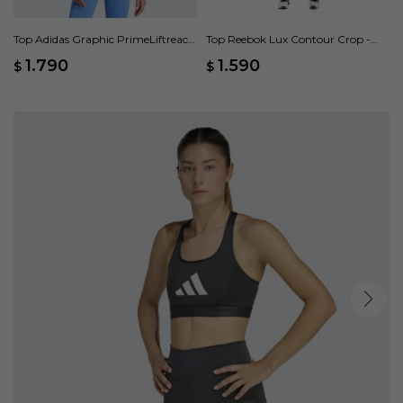
Top Adidas Graphic PrimeLiftreact
Top Reebok Lux Contour Crop -
- Azul
Negro
1.790
1.590
$
$