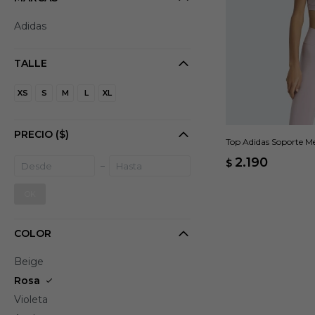
Adidas
TALLE
XS
S
M
L
XL
PRECIO
($)
Top Adidas Soporte Med
2.190
$
OK
COLOR
Beige
Rosa
Violeta