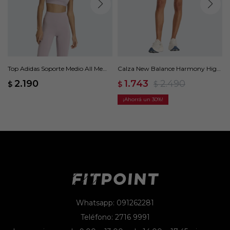
Top Adidas Soporte Medio All Me
Calza New Balance Harmony High
Essentials - Rosa
Rise 6 - Rosa
2.190
1.743
2.490
$
$
$
30
Whatsapp: 091262281
Teléfono: 2716 9991