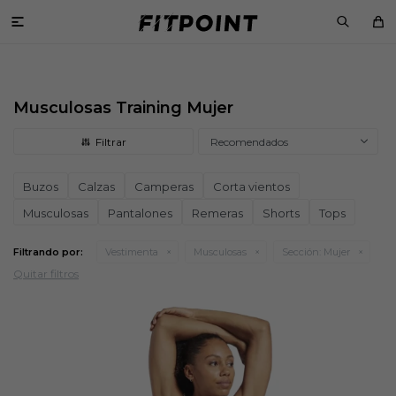

Musculosas Training Mujer
Recomendados
Buzos
Calzas
Camperas
Corta vientos
Musculosas
Pantalones
Remeras
Shorts
Tops
Filtrando por:
Vestimenta
Musculosas
Sección:
Mujer
Quitar filtros