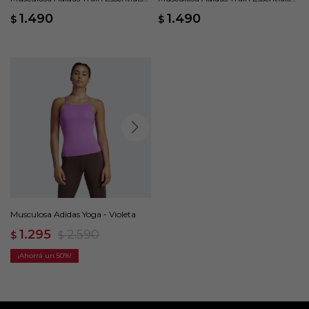
Boxy Workout - Negro
Boxy Workout - Gris
1.490
1.490
$
$
Musculosa Adidas Yoga - Violeta
1.295
2.590
$
$
50