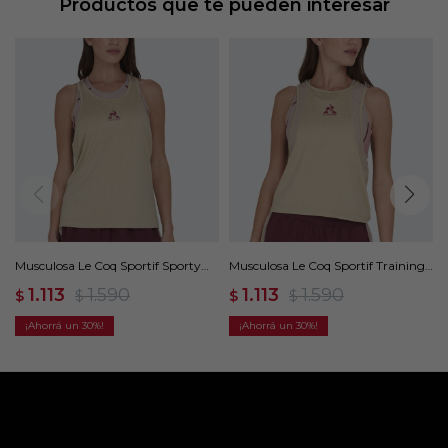
Productos que te pueden interesar
Musculosa Le Coq Sportif Sporty
Musculosa Le Coq Sportif Training
Training - Beige
Tull - Beige
1.113
1.590
1.113
1.590
$
$
$
$
30
30