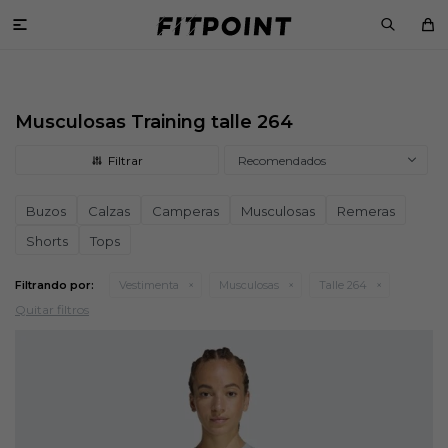

Musculosas Training talle 264
Recomendados
Buzos
Calzas
Camperas
Musculosas
Remeras
Shorts
Tops
Filtrando por:
Vestimenta
Musculosas
Talle 264
Quitar filtros