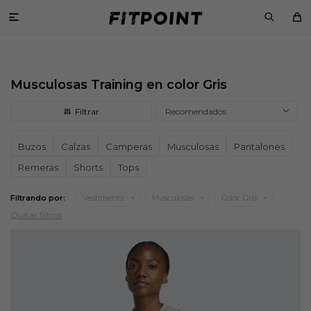

Musculosas Training en color Gris
Recomendados
Buzos
Calzas
Camperas
Musculosas
Pantalones
Remeras
Shorts
Tops
Filtrando por:
Vestimenta
Musculosas
Color:
Gris
Quitar filtros