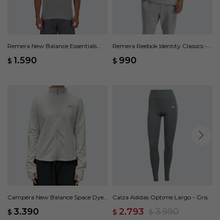
Remera New Balance Essentials
Remera Reebok Identity Classics -
Heath - Gris
Gris
1.590
990
$
$
Campera New Balance Space Dye
Calza Adidas Optime Largo - Gris
Full Zip - Gris
3.390
2.793
3.990
$
$
$