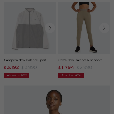
Campera New Balance Sport
Calza New Balance Rise Sport
Essentials - Gris
Legging 25 - Gris
3.192
3.990
1.794
2.990
$
$
$
$
20
40