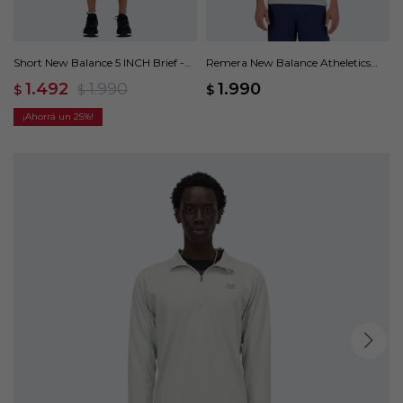
Short New Balance 5 INCH Brief -
Remera New Balance Atheletics
Gris
Run - Gris
1.492
1.990
1.990
$
$
$
25