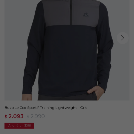
Buzo Le Coq Sportif Training Lightweight - Gris
2.093
2.990
$
$
30