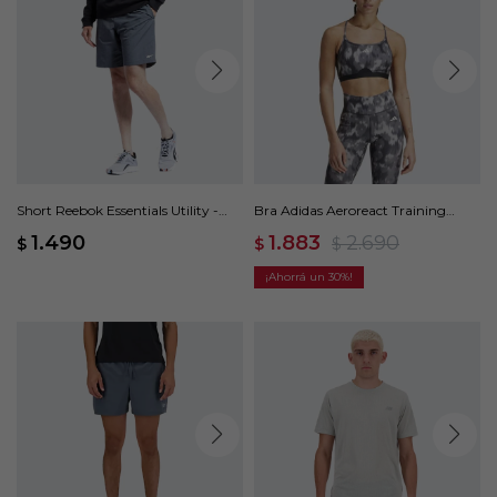
Short Reebok Essentials Utility -
Bra Adidas Aeroreact Training
Gris
Essentials - Gris
1.490
1.883
2.690
$
$
$
30