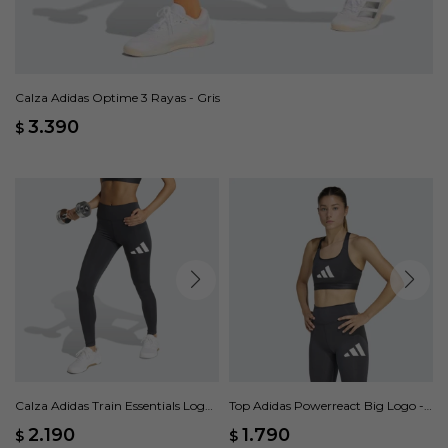
Calza Adidas Optime 3 Rayas - Gris
3.390
$
Calza Adidas Train Essentials Logo
Top Adidas Powerreact Big Logo -
Grande Pretina Alta - Gris
Gris
2.190
1.790
$
$