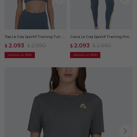
Top Le Coq Sportif Training Tull -
Calza Le Coq Sportif Training Pro -
Gris
Gris
2.093
2.990
2.093
2.990
$
$
$
$
30
30