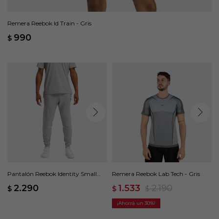
Remera Reebok Id Train - Gris
990
$
Pantalón Reebok Identity Small
Remera Reebok Lab Tech - Gris
Logo - Gris
2.290
1.533
2.190
$
$
$
30