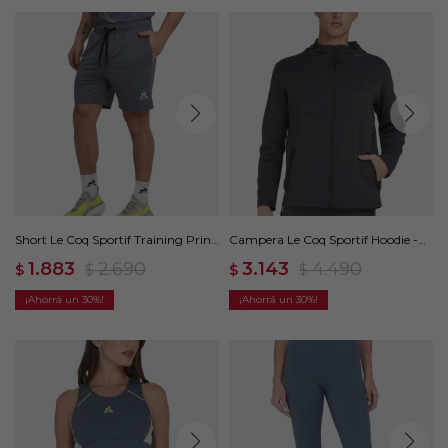
Short Le Coq Sportif Training Print
Campera Le Coq Sportif Hoodie -
- Gris
Gris
1.883
2.690
3.143
4.490
$
$
$
$
30
30