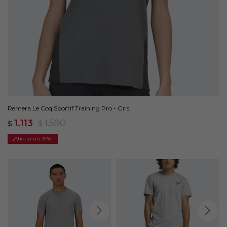
Remera Le Coq Sportif Training Pro - Gris
1.113
1.590
$
$
30