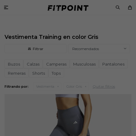

Vestimenta Training en color Gris
Recomendados
Buzos
Calzas
Camperas
Musculosas
Pantalones
Remeras
Shorts
Tops
Quitar filtros
Filtrando por:
Vestimenta
Color:
Gris