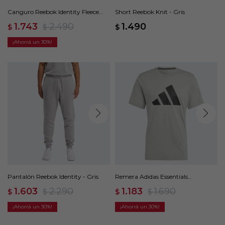
Canguro Reebok Identity Fleece
Short Reebok Knit - Gris
Syacked - Gris
1.743
2.490
1.490
$
$
$
30
Pantalón Reebok Identity - Gris
Remera Adidas Essentials
FeelReady - Gris
1.603
2.290
1.183
1.690
$
$
$
$
30
30