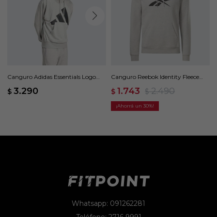
Canguro Adidas Essentials Logo
Canguro Reebok Identity Fleece
Grande Felpa Francesa - Gris
Syacked - Gris
3.290
1.743
2.490
$
$
$
30
Whatsapp: 091262281