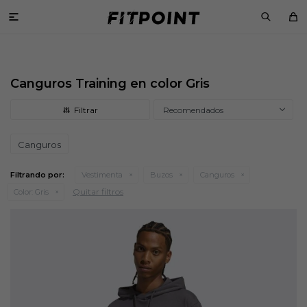

Canguros Training en color Gris
Recomendados
Canguros
Filtrando por:
Vestimenta
Buzos
Canguros
Quitar filtros
Color:
Gris