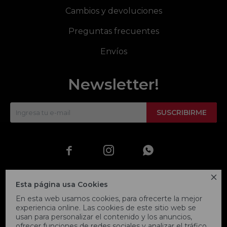
Cambios y devoluciones
Preguntas frecuentes
Envíos
Newsletter!
SUSCRIBIRME




Esta página usa Cookies
En esta web usamos cookies, para ofrecerte la mejor
experiencia online. Las cookies de este sitio web se
usan para personalizar el contenido y los anuncios,
ofrecer funciones de redes sociales y analizar el tráfico,