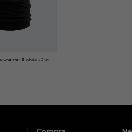
eckwarmer - Black/dark Gray
Compra
Ne