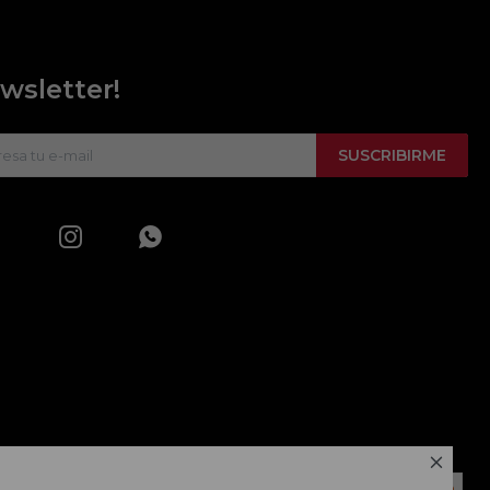
wsletter!
SUSCRIBIRME


