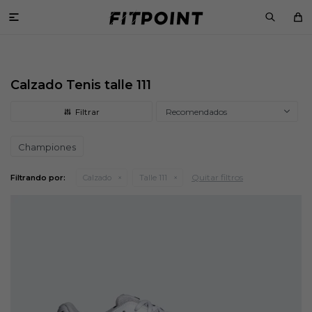

Calzado Tenis talle 111
Recomendados
Championes
Quitar filtros
Filtrando por:
Calzado
Talle 111