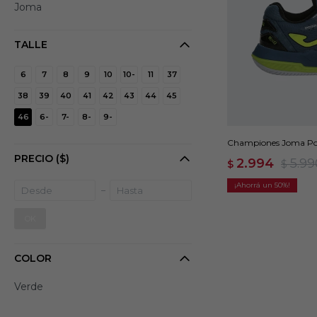
Joma
TALLE
6
7
8
9
10
10-
11
37
38
39
40
41
42
43
44
45
46
6-
7-
8-
9-
Championes Joma Poi
PRECIO
($)
2.994
5.99
$
$
50
OK
COLOR
Verde