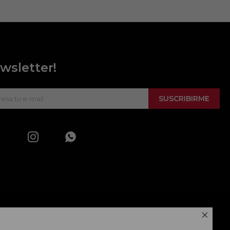
wsletter!
SUSCRIBIRME


